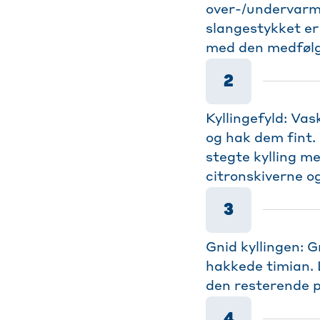
over-/undervarm
slangestykket er
med den medfølg
2
Kyllingefyld: Vas
og hak dem fint. 
stegte kylling me
citronskiverne og
3
Gnid kyllingen: G
hakkede timian. 
den resterende p
4