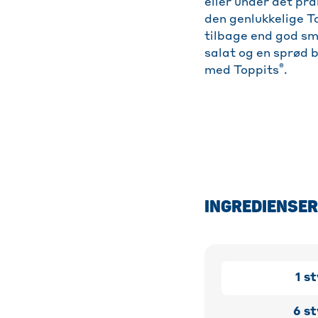
eller under det pra
den genlukkelige T
tilbage end god sm
salat og en sprød 
®
med Toppits
.
INGREDIENSER
1
st
6
st