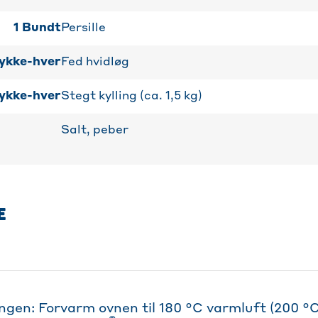
1
Bundt
Persille
ykke-hver
Fed hvidløg
ykke-hver
Stegt kylling (ca. 1,5 kg)
Salt, peber
E
ngen: Forvarm ovnen til 180 °C varmluft (200 °