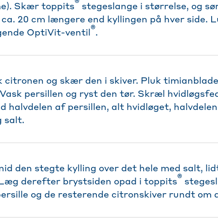
®
e). Skær toppits
stegeslange i størrelse, og sør
 ca. 20 cm længere end kyllingen på hver side. L
®
ende OptiVit-ventil
.
k citronen og skær den i skiver. Pluk timianblade
Vask persillen og ryst den tør. Skræl hvidløgsfe
d halvdelen af persillen, alt hvidløget, halvdelen
 salt.
nid den stegte kylling over det hele med salt, li
®
Læg derefter brystsiden opad i toppits
stegesl
ersille og de resterende citronskiver rundt om 