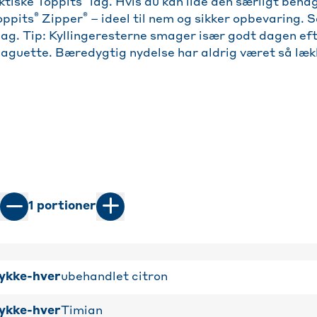
ktiske Toppits
låg. Hvis du kan lide den særligt beha
®
®
oppits
Zipper
– ideel til nem og sikker opbevaring. S
ag. Tip: Kyllingeresterne smager især godt dagen eft
baguette. Bæredygtig nydelse har aldrig været så læk
1
portioner
ykke-hver
ubehandlet citron
ykke-hver
Timian