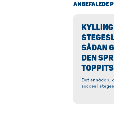
ANBEFALEDE 
KYLLING 
STEGES
SÅDAN G
DEN SPRØ
TOPPITS
Det er sådan, k
succes i stege
og tricks til e
Opskrift på sa
kylling. » Læs 