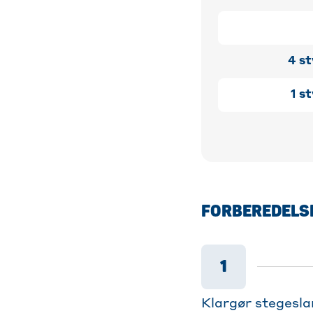
4
st
1
st
FORBEREDELS
1
Klargør stegesla