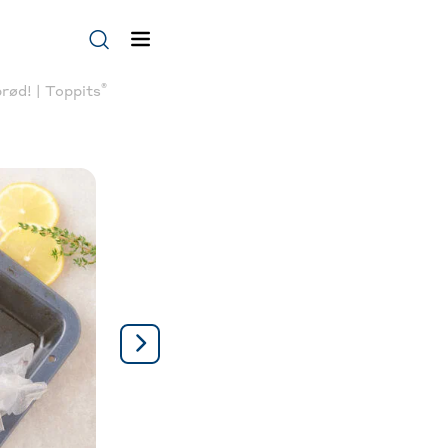
®
rød! | Toppits