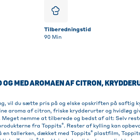
Tilberedningstid
90
Min
D OG MED AROMAEN AF CITRON, KRYDDER
ng, vil du sætte pris på og elske opskriften på saftig ky
ne aroma af citron, friske krydderurter og hvidløg gi
e. Meget nemme at tilberede og bedst af alt: Selv res
®
produkterne fra Toppits
. Rester af kylling kan opbeva
®
på en tallerken, dækket med Toppits
plastfilm, Toppit
®