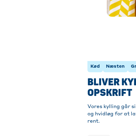
Kød
Næsten
G
BLIVER KY
OPSKRIFT
Vores kylling går s
og hvidløg for at l
rent.