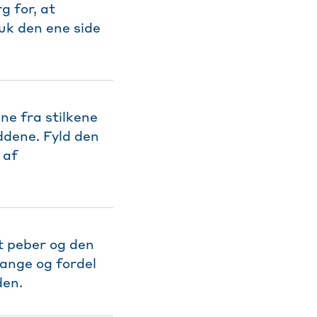
g for, at
uk den ene side
ne fra stilkene
ddene. Fyld den
 af
dt peber og den
ange og fordel
den.