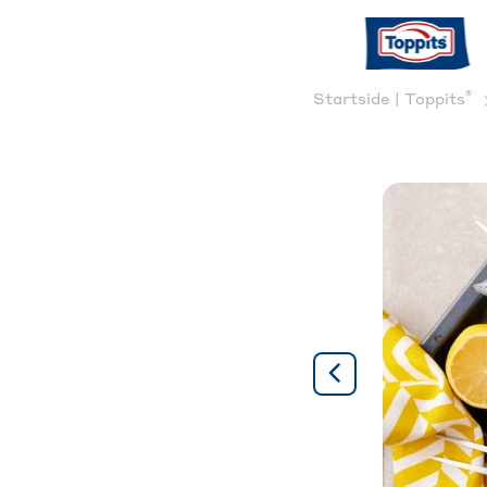
®
Startside | Toppits