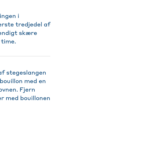
ingen i
rste tredjedel af
endigt skære
 time.
 af stegeslangen
 bouillon med en
ovnen. Fjern
er med bouillonen