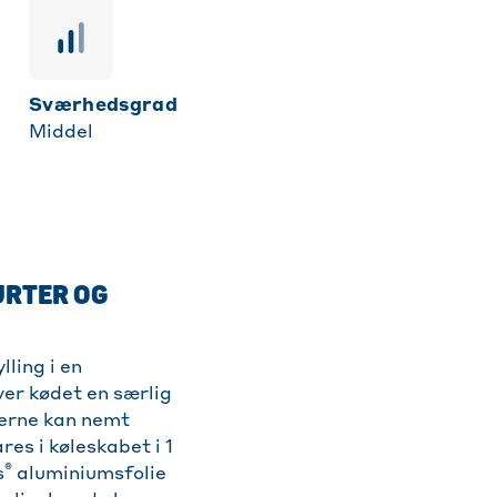
sværhedsgrad
Middel
URTER OG
lling i en
ver kødet en særlig
terne kan nemt
res i køleskabet i 1
®
s
aluminiumsfolie