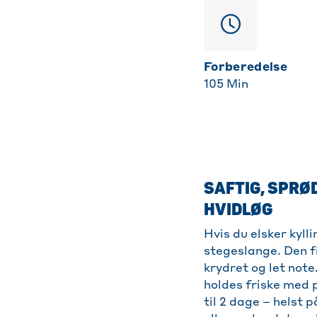
Forberedelse
105
Min
SAFTIG, SPRØ
HVIDLØG
Hvis du elsker kylli
stegeslange. Den fi
krydret og let not
holdes friske med 
til 2 dage – helst 