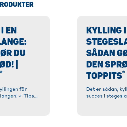
PRODUKTER
I EN
KYLLING I
LANGE:
STEGESL
ØR DU
SÅDAN G
D! |
DEN SPRØD
®
®
TOPPITS
yllingen får
Det er sådan, kyl
slangen! ✓ Tips
succes i stegesl
kstra sprød hud. ✓
og tricks til eks
ftig og aromatisk
Opskrift på saft
mere!
kylling. » Læs me