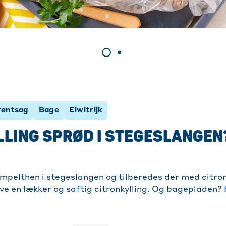
røntsag
Bage
Eiwitrijk
LLING SPRØD I STEGESLANGEN?
impelthen i stegeslangen og tilberedes der med citron,
ave en lækker og saftig citronkylling. Og bagepladen?