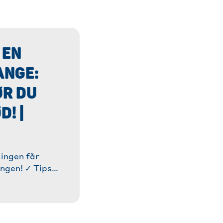
 EN
ANGE:
ØR DU
! |
lingen får
angen! ✓ Tips
tra sprød hud. ✓
ig og aromatisk
re!