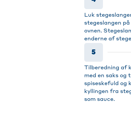
Luk stegeslangen
stegeslangen på 
ovnen. Stegesla
enderne af steges
5
Tilberedning af 
med en saks og t
spiseskefuld og k
kyllingen fra st
som sauce.