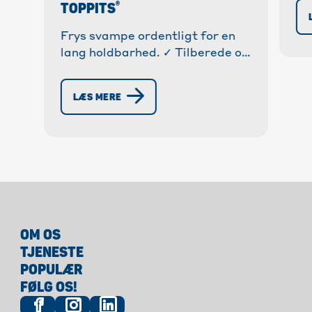
®
TOPPITS
re
ba
Frys svampe ordentligt for en
lang holdbarhed. ✓ Tilberede og
optø svampe, kantareller & co.
✓ Trin-for-trin instruktioner og
LÆS MERE
tips. » Få mere at vide!
OM OS
TJENESTE
POPULÆR
FØLG OS!