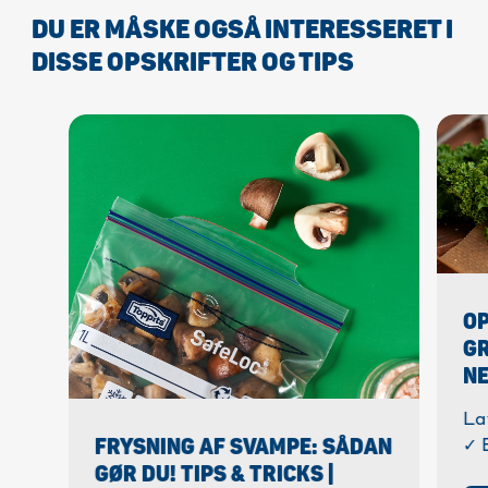
DU ER MÅSKE OGSÅ INTERESSERET I
DISSE OPSKRIFTER OG TIPS
OP
GR
NE
La
FRYSNING AF SVAMPE: SÅDAN
✓ 
GØR DU! TIPS & TRICKS |
tr