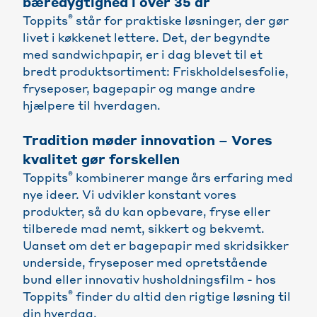
bæredygtighed i over 35 år
®
Toppits
står for praktiske løsninger, der gør
livet i køkkenet lettere. Det, der begyndte
med sandwichpapir, er i dag blevet til et
bredt produktsortiment: Friskholdelsesfolie,
fryseposer, bagepapir og mange andre
hjælpere til hverdagen.
Tradition møder innovation – Vores
kvalitet gør forskellen
®
Toppits
kombinerer mange års erfaring med
nye ideer. Vi udvikler konstant vores
produkter, så du kan opbevare, fryse eller
tilberede mad nemt, sikkert og bekvemt.
Uanset om det er bagepapir med skridsikker
underside, fryseposer med opretstående
bund eller innovativ husholdningsfilm - hos
®
Toppits
finder du altid den rigtige løsning til
din hverdag.