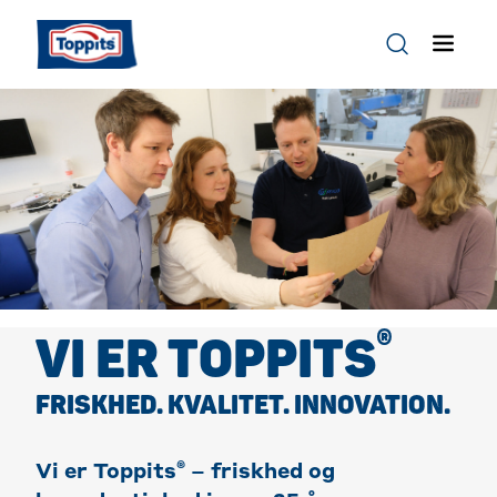
®
VI ER TOPPITS
FRISKHED. KVALITET. INNOVATION.
®
Vi er Toppits
– friskhed og