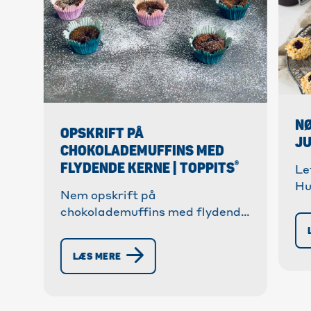
N
OPSKRIFT PÅ
JU
CHOKOLADEMUFFINS MED
®
FLYDENDE KERNE | TOPPITS
Le
Hu
Nem opskrift på
To
chokolademuffins med flydende
sm
kerne! ✓ Hurtig at tilberede og
Me
uimodståeligt lækker. ✓ Tips &
LÆS MERE
Tricks » Bag nu!