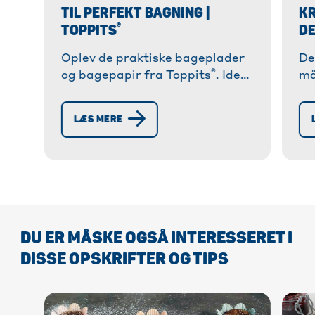
TIL PERFEKT BAGNING |
KR
®
TOPPITS
DE
Oplev de praktiske bageplader
De
®
og bagepapir fra Toppits
. Ideel
må
til ubesværet bagning uden at
ti
klæbe og til perfekte resultater!
in
LÆS MERE
Op
DU ER MÅSKE OGSÅ INTERESSERET I
DISSE OPSKRIFTER OG TIPS