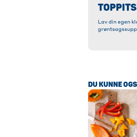
TOPPITS
Lav din egen kl
grøntsagssup
æggecreme! ✓ 
med tips og tri
æggecreme. ✓ 
lækkert! » Læs
DU KUNNE OGS