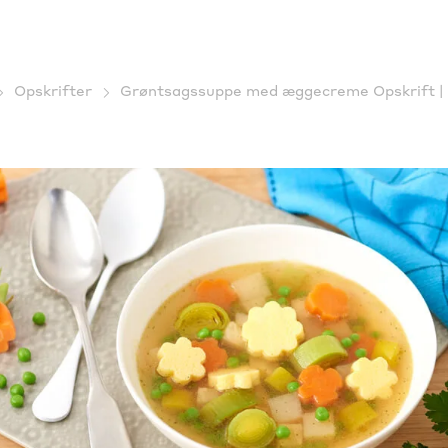
Opskrifter
Grøntsagssuppe med æggecreme Opskrift | 