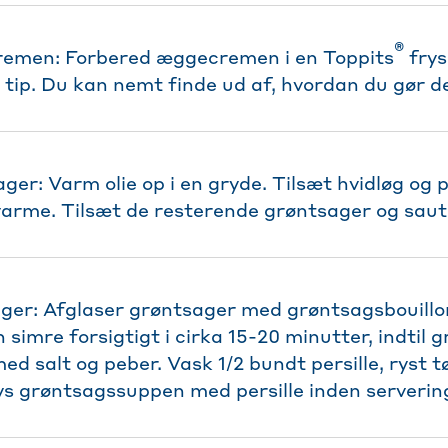
®
emen: Forbered æggecremen i en Toppits
frys
 tip. Du kan nemt finde ud af, hvordan du gør de
er: Varm olie op i en gryde. Tilsæt hvidløg og p
varme. Tilsæt de resterende grøntsager og saute
ger: Afglaser grøntsager med grøntsagsbouillo
simre forsigtigt i cirka 15-20 minutter, indtil 
ed salt og peber. Vask 1/2 bundt persille, ryst t
s grøntsagssuppen med persille inden serverin