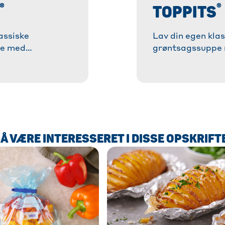
®
®
TOPPITS
assiske
Lav din egen klas
pe med
grøntsagssuppe
Simpel opskrift
æggecreme! ✓ Si
cks til perfekt
med tips og trick
Hurtigt og
æggecreme. ✓ Hu
 mere!
lækkert! » Læs m
Å VÆRE INTERESSERET I DISSE OPSKRIFTE