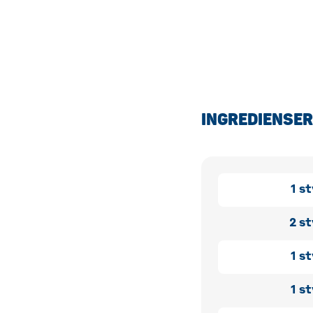
INGREDIENSER
1
st
2
st
1
st
1
st