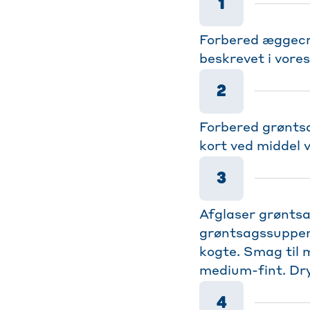
1
Forbered æggecr
beskrevet i vores
2
Forbered grøntsag
kort ved middel 
3
Afglaser grøntsa
grøntsagssuppen 
kogte. Smag til m
medium-fint. Dry
4