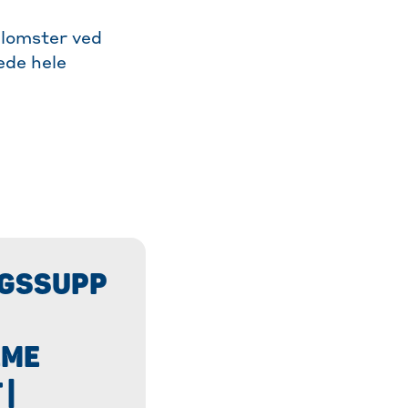
blomster ved
ede hele
GSSUPP
EME
 |