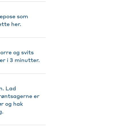
epose som
tte her.
orre og svits
r i 3 minutter.
n. Lad
grøntsagerne er
ør og hak
g.