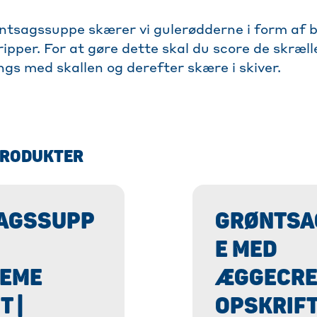
røntsagssuppe skærer vi gulerødderne i form af 
ripper. For at gøre dette skal du score de skræll
ngs med skallen og derefter skære i skiver.
PRODUKTER
AGSSUPP
GRØNTSA
E MED
EME
ÆGGECR
T |
OPSKRIFT