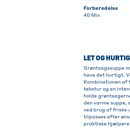
Forberedelse
40
Min
LET OG HURTI
Grøntsagssuppe med
have det hurtigt. V
Kombinationen af f
tekstur og en inte
holde grøntsagerne
den varme suppe, 
ved brug af friske
tilpasses efter øn
praktiske hjælpere