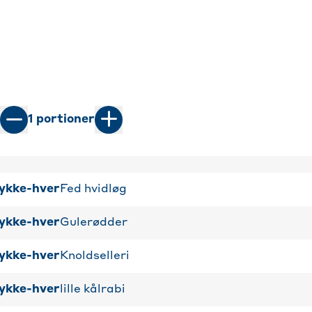
1
portioner
ykke-hver
Fed hvidløg
ykke-hver
Gulerødder
ykke-hver
Knoldselleri
ykke-hver
lille kålrabi