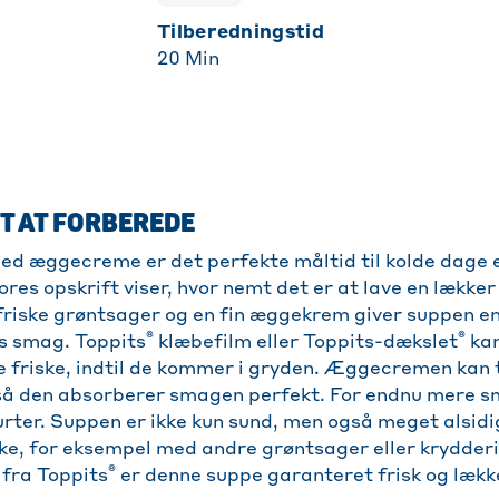
Tilberedningstid
20
Min
GT AT FORBEREDE
 æggecreme er det perfekte måltid til kolde dage el
ores opskrift viser, hvor nemt det er at lave en lækk
riske grøntsager og en fin æggekrem giver suppen e
®
®
ns smag. Toppits
klæbefilm eller Toppits-dækslet
kan
 friske, indtil de kommer i gryden. Æggecremen kan ti
så den absorberer smagen perfekt. For endnu mere sm
 urter. Suppen er ikke kun sund, men også meget alsidi
ske, for eksempel med andre grøntsager eller krydder
®
 fra Toppits
er denne suppe garanteret frisk og lækk