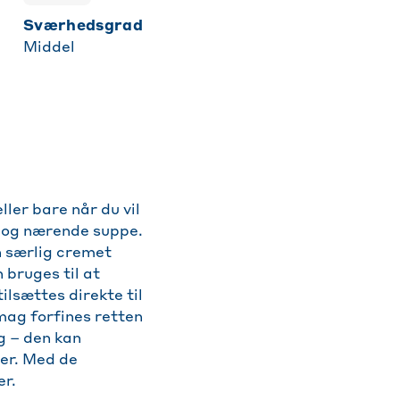
sværhedsgrad
Middel
ler bare når du vil
er og nærende suppe.
n særlig cremet
 bruges til at
lsættes direkte til
ag forfines retten
g – den kan
ier. Med de
er.