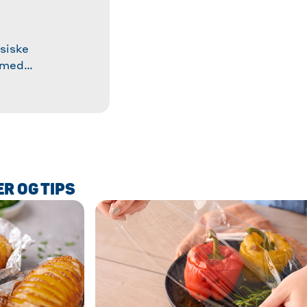
siske
 med
mpel opskrift
s til perfekt
rtigt og
ere!
R OG TIPS