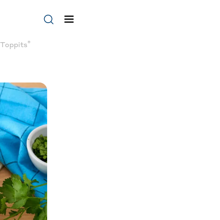
®
Toppits