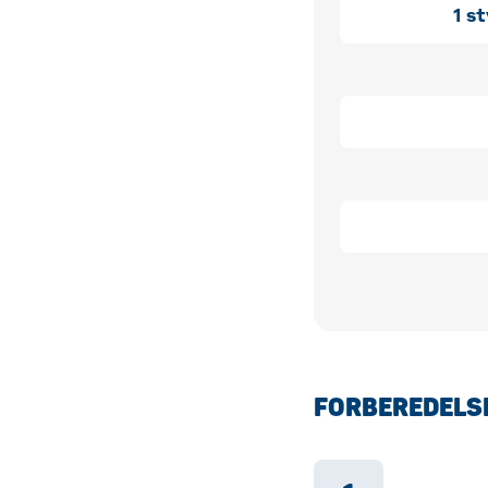
1
st
FORBEREDELS