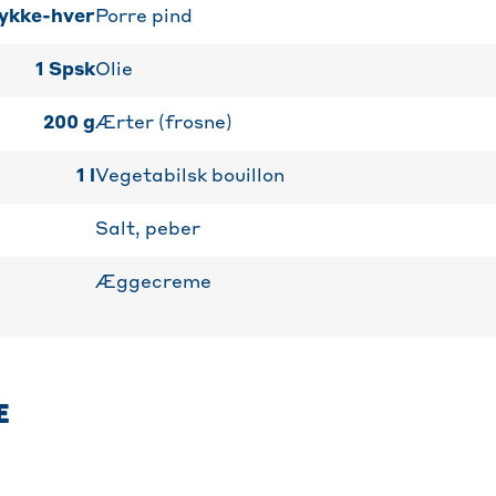
ykke-hver
Porre pind
1
Spsk
Olie
200
g
Ærter (frosne)
1
l
Vegetabilsk bouillon
Salt, peber
Æggecreme
E