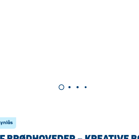
Lynlås
F BRØDHOVEDER – KREATIVE B