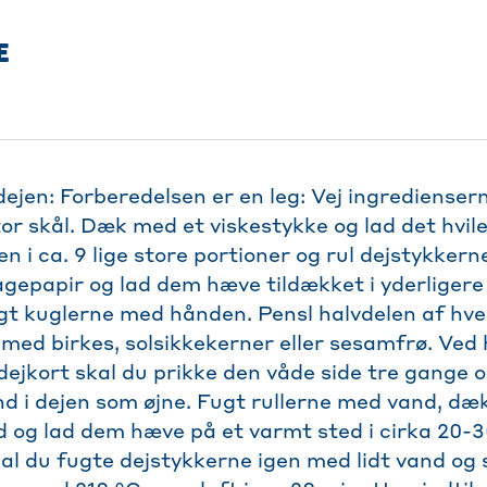
E
ejen: Forberedelsen er en leg: Vej ingrediensern
stor skål. Dæk med et viskestykke og lad det hvile 
en i ca. 9 lige store portioner og rul dejstykkerne
gepapir og lad dem hæve tildækket i yderligere 
igt kuglerne med hånden. Pensl halvdelen af hv
 med birkes, solsikkekerner eller sesamfrø. Ved 
 dejkort skal du prikke den våde side tre gange 
d i dejen som øjne. Fugt rullerne med vand, dæ
 og lad dem hæve på et varmt sted i cirka 20-3
al du fugte dejstykkerne igen med lidt vand og