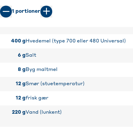
1
portioner
400
g
Hvedemel (type 700 eller 480 Universal)
6
g
Salt
8
g
Byg maltmel
12
g
Smør (stuetemperatur)
12
g
frisk gær
220
g
Vand (lunkent)