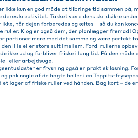
r ikke kun en god måde at tilbringe tid sammen på, 
 deres kreativitet. Takket være dens skridsikre under
ikke, når dejen forberedes og æltes – så du kan konc
e ruller. Klog er også dem, der planlægger fremad! O
ar portioner mere med det samme og være perfekt for
en lille eller store sult imellem. Fordi rullerne opbev
r de ikke ud og forbliver friske i lang tid. På den måde
ole- eller arbejdsuge.
gsentusiaster er frysning også en praktisk løsning. Fo
og pak nogle af de bagte boller i en Toppits-frysepo
d et lager af friske ruller ved hånden. Bag kort – de e