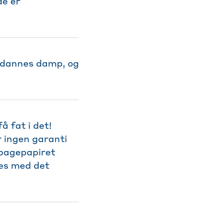
de er
r dannes damp, og
å fat i det!
 ingen garanti
 bagepapiret
des med det