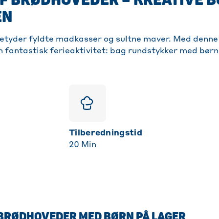
EN
 betyder fyldte madkasser og sultne maver. Med denne 
n fantastisk ferieaktivitet: bag rundstykker med bør
Tilberedningstid
20
Min
BRØDHOVEDER MED BØRN PÅ LAGER