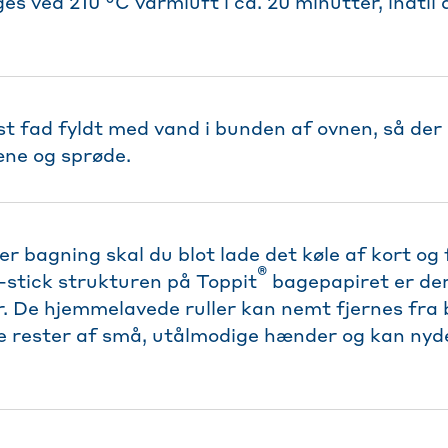
s ved 210 °C varmluft i ca. 20 minutter, indtil 
ast fad fyldt med vand i bunden af ovnen, så de
æne og sprøde.
er bagning skal du blot lade det køle af kort og f
®
stick strukturen på Toppit
bagepapiret er der
er. De hjemmelavede ruller kan nemt fjernes fra
e rester af små, utålmodige hænder og kan ny