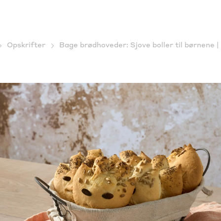
Opskrifter
Bage brødhoveder: Sjove boller til børnene |