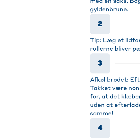
med en saks. Bage
gyldenbrune.
2
Tip: Læg et ildf
rullerne bliver p
3
Afkøl brødet: Eft
Takket være non-
for, at det klæb
uden at efterlad
samme!
4