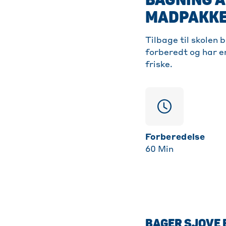
MADPAKK
Tilbage til skolen
forberedt og har e
friske.
Forberedelse
60
Min
BAGER SJOVE 