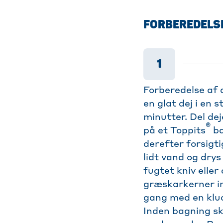
FORBEREDELS
1
Forberedelse af d
en glat dej i en 
minutter. Del dej
®
på et Toppits
ba
derefter forsigt
lidt vand og drys
fugtet kniv eller
græskarkerner in
gang med en klud
Inden bagning sk