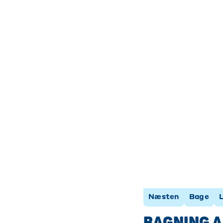
Næsten
Bage
BAGNING A