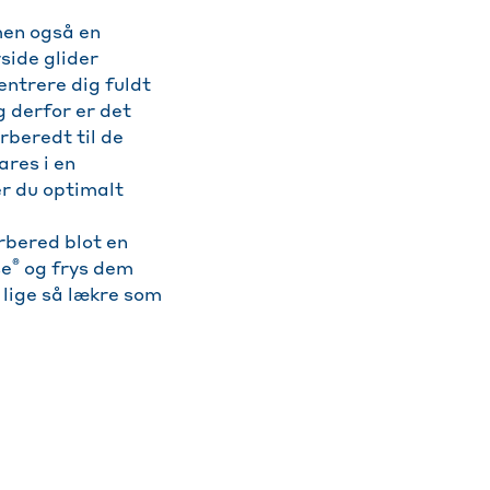
men også en
side glider
entrere dig fuldt
g derfor er det
beredt til de
ares i en
 er du optimalt
rbered blot en
®
se
og frys dem
r lige så lækre som