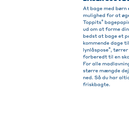
At bage med børn e
mulighed for at øge
®
Toppits
bagepapir 
ud om at forme din
bedst at bage et p
kommende dage til d
®
lynlåspose
, tørre
forberedt til en sk
For alle madlavnin
større mængde dej 
ned. Så du har alti
friskbagte.