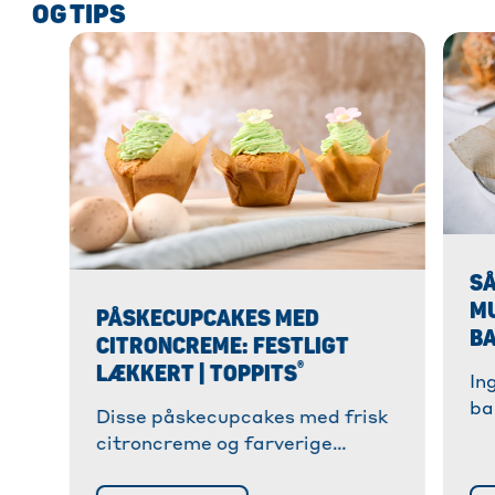
OG TIPS
SÅ
M
PÅSKECUPCAKES MED
BA
CITRONCREME: FESTLIGT
®
LÆKKERT | TOPPITS
In
ba
Disse påskecupcakes med frisk
to
citroncreme og farverige
In
dekorationer bages hurtigt og
lo