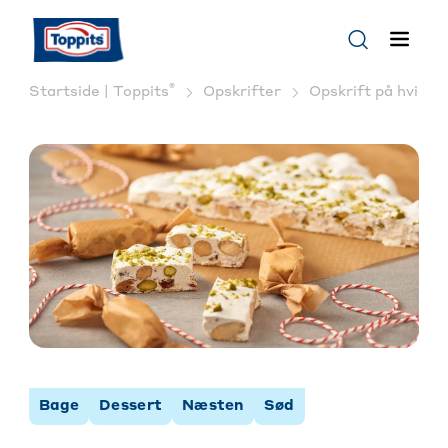
®
Startside | Toppits
Opskrifter
Opskrift på hvid N
Bage
Dessert
Næsten
Sød