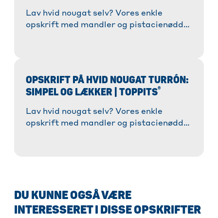
Lav hvid nougat selv? Vores enkle
opskrift med mandler og pistacienødder
er garanteret en succes! ✓ Trin-for-trin
instruktioner ✓ Tips og tricks. » Mere!
OPSKRIFT PÅ HVID NOUGAT TURRÓN:
®
SIMPEL OG LÆKKER | TOPPITS
Lav hvid nougat selv? Vores enkle
opskrift med mandler og pistacienødder
er garanteret en succes! ✓ Trin-for-trin
instruktioner ✓ Tips og tricks. » Mere!
DU KUNNE OGSÅ VÆRE
INTERESSERET I DISSE OPSKRIFTER