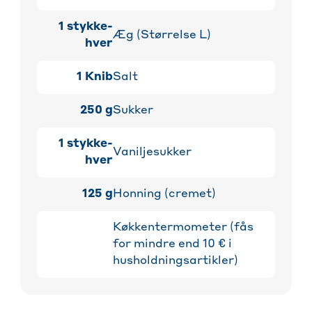
1
stykke-
Æg (Størrelse L)
hver
1
Knib
Salt
250
g
Sukker
1
stykke-
Vaniljesukker
hver
125
g
Honning (cremet)
Køkkentermometer (fås
for mindre end 10 € i
husholdningsartikler)