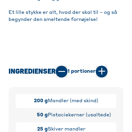
Et lille stykke er alt, hvad der skal til – og så
begynder den smeltende fornøjelse!
INGREDIENSER
1
portioner
200
g
Mandler (med skind)
50
g
Pistaciekerner (usaltede)
25
g
Skiver mandler