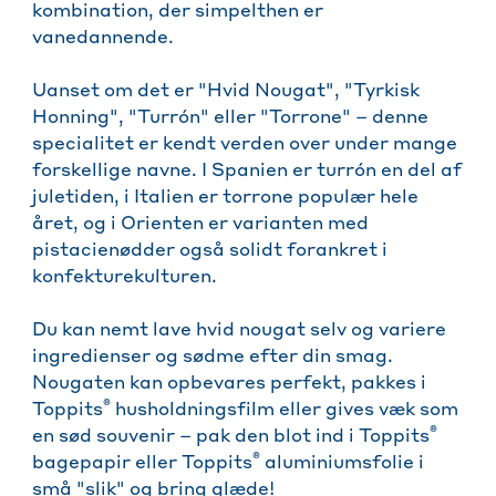
kombination, der simpelthen er
vanedannende.
Uanset om det er "Hvid Nougat", "Tyrkisk
Honning", "Turrón" eller "Torrone" – denne
specialitet er kendt verden over under mange
forskellige navne. I Spanien er turrón en del af
juletiden, i Italien er torrone populær hele
året, og i Orienten er varianten med
pistacienødder også solidt forankret i
konfekturekulturen.
Du kan nemt lave hvid nougat selv og variere
ingredienser og sødme efter din smag.
Nougaten kan opbevares perfekt, pakkes i
®
Toppits
husholdningsfilm eller gives væk som
®
en sød souvenir – pak den blot ind i Toppits
®
bagepapir eller Toppits
aluminiumsfolie i
små "slik" og bring glæde!