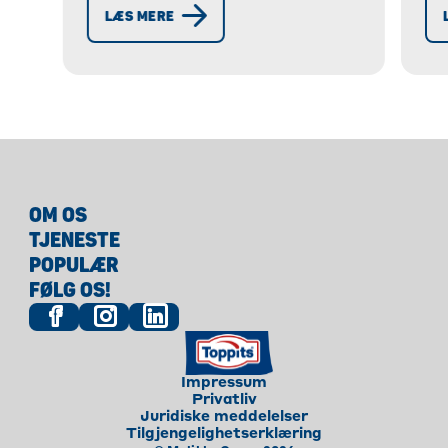
er et øjenfang til påskebrunch.
LÆS MERE
Opdag opskriften nu!
OM OS
TJENESTE
POPULÆR
FØLG OS!
Impressum
Privatliv
Juridiske meddelelser
Tilgjengelighetserklæring