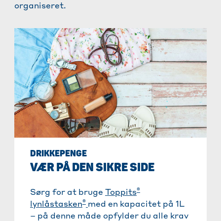
organiseret.
DRIKKEPENGE
VÆR PÅ DEN SIKRE SIDE
®
Sørg for at bruge
T
oppits
®
lynlåstasken
med en kapacitet på 1L
– på denne måde opfylder du alle krav