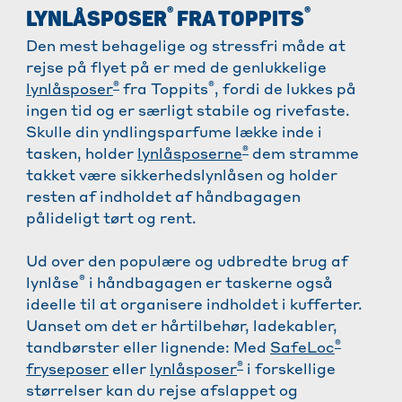
®
®
LYNLÅSPOSER
FRA TOPPITS
Den mest behagelige og stressfri måde at
rejse på flyet på er med de genlukkelige
®
®
lynlåsposer
fra Toppits
, fordi de lukkes på
ingen tid og er særligt stabile og rivefaste.
Skulle din yndlingsparfume lække inde i
®
tasken, holder
lynlåsposerne
dem stramme
takket være sikkerhedslynlåsen og holder
resten af indholdet af håndbagagen
pålideligt tørt og rent.
Ud over den populære og udbredte brug af
®
lynlåse
i håndbagagen er taskerne også
ideelle til at organisere indholdet i kufferter.
Uanset om det er hårtilbehør, ladekabler,
®
tandbørster eller lignende: Med
SafeLoc
®
fryseposer
eller
lynlåsposer
i forskellige
størrelser kan du rejse afslappet og