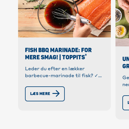
FISH BBQ MARINADE: FOR
®
MERE SMAG! | TOPPITS
UN
GR
Leder du efter en lækker
barbecue-marinade til fisk? ✓
Ge
Nem opskrift med sojasovs og
ne
ahornsirup. ✓ Hurtigt at gøre
op
LÆS MERE
klar. » Marinér fisken perfekt nu!
ti
» 