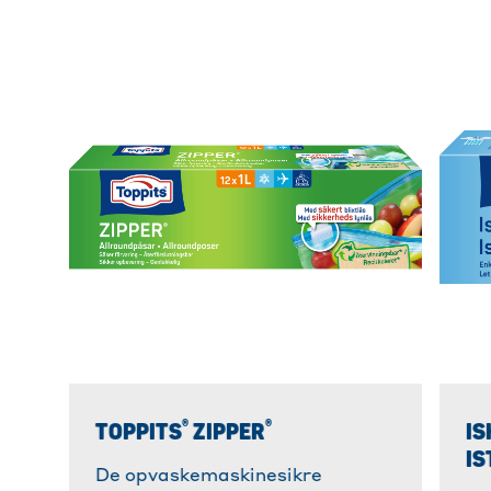
®
®
TOPPITS
ZIPPER
IS
IS
De opvaskemaskinesikre