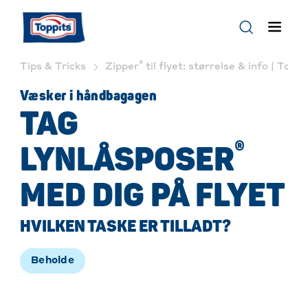
®
Tips & Tricks
Zipper
til flyet: størrelse & info | Toppi
Væsker i håndbagagen
TAG
®
LYNLÅSPOSER
MED DIG PÅ FLYET
HVILKEN TASKE ER TILLADT?
Beholde