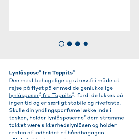
®
®
Lynlåspose
fra Toppits
Den mest behagelige og stressfri måde at
rejse på flyet på er med de genlukkelige
®
®
lynlåsposer
fra Toppits
, fordi de lukkes på
ingen tid og er særligt stabile og rivefaste.
Skulle din yndlingsparfume lække inde i
®
tasken, holder lynlåsposerne
dem stramme
takket være sikkerhedslynlåsen og holder
resten af indholdet af håndbagagen