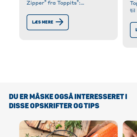
®
®
Zipper
fra Toppits
:
To
Genanvendelig allrounder i
ti
køkkenet og i hverdagen.
fy
LÆS MERE
Alsidig, rivefast, lækagesikker
ge
og bæredygtig!
DU ER MÅSKE OGSÅ INTERESSERET I
DISSE OPSKRIFTER OG TIPS