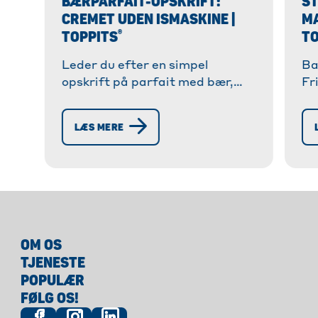
BÆRPARFAIT-OPSKRIFT:
S
CREMET UDEN ISMASKINE |
MA
®
TOPPITS
TO
Leder du efter en simpel
Ba
opskrift på parfait med bær,
Fr
som du selv kan lave? ✓ Cremet,
ov
frugtig og uden ismaskine! ✓
in
LÆS MERE
Trin-for-trin instruktioner for
so
den bedste smag.
OM OS
TJENESTE
POPULÆR
FØLG OS!