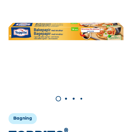
Bagn
ing