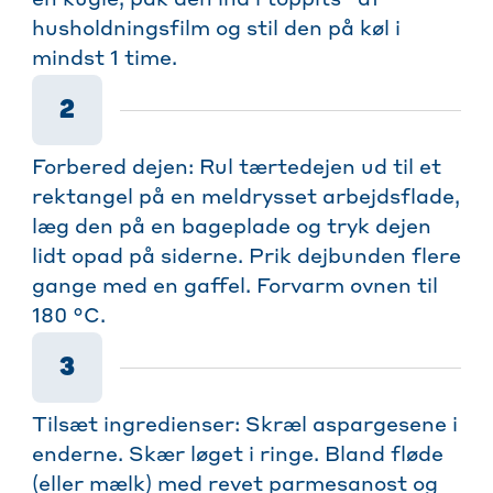
en kugle, pak den ind i toppits
af
husholdningsfilm og stil den på køl i
mindst 1 time.
2
Forbered dejen: Rul tærtedejen ud til et
rektangel på en meldrysset arbejdsflade,
læg den på en bageplade og tryk dejen
lidt opad på siderne. Prik dejbunden flere
gange med en gaffel. Forvarm ovnen til
180 °C.
3
Tilsæt ingredienser: Skræl aspargesene i
enderne. Skær løget i ringe. Bland fløde
(eller mælk) med revet parmesanost og