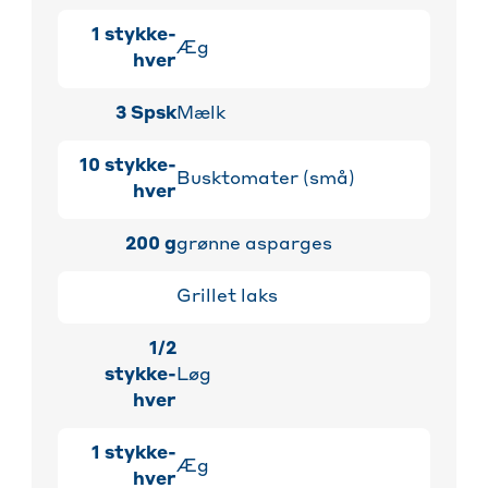
1
stykke-
Æg
hver
3
Spsk
Mælk
10
stykke-
Busktomater (små)
hver
200
g
grønne asparges
Grillet laks
1/2
stykke-
Løg
hver
1
stykke-
Æg
hver