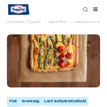
®
Startside | Toppits
Opskrifter
Laksequiche med a
Fisk
Grøntsag
Lavt kulhydratindhold