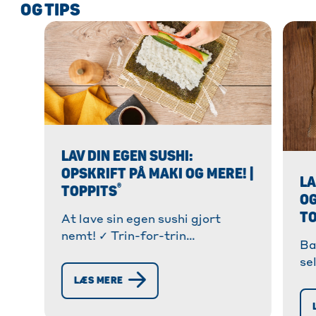
OG TIPS
LAV DIN EGEN SUSHI:
OPSKRIFT PÅ MAKI OG MERE! |
LA
®
TOPPITS
OG
TO
At lave sin egen sushi gjort
nemt! ✓ Trin-for-trin
Ba
instruktioner til perfekte maki-
se
ruller. ✓ Tips & tricks til
tr
LÆS MERE
begyndere. » Opdag nu!
in
gø