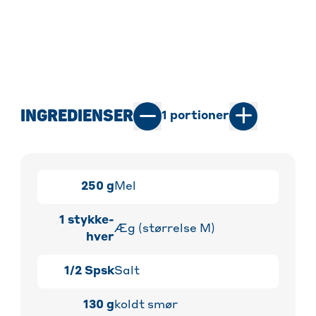
INGREDIENSER
1
portioner
250
g
Mel
1
stykke-
Æg (størrelse M)
hver
1/2
Spsk
Salt
130
g
koldt smør