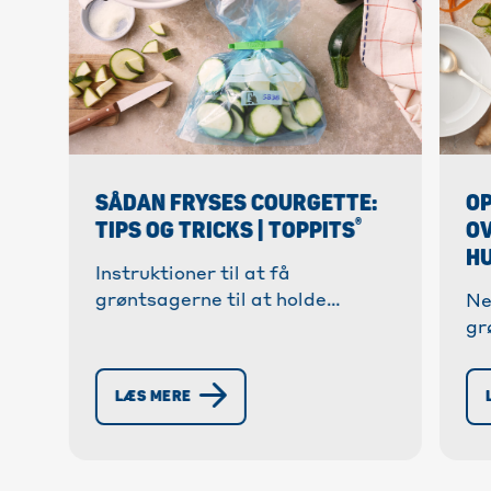
SÅDAN FRYSES COURGETTE:
OP
®
TIPS OG TRICKS | TOPPITS
O
HU
Instruktioner til at få
grøntsagerne til at holde
Ne
længere. ✓ Zucchini forbliver
gr
sprød og aromatisk✓ Med tips
Su
til forberedelse og opbevaring »
udv
LÆS MERE
Find ud af mere nu!
vo
må