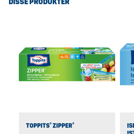
DISSE PRODUKTER
®
®
TOPPITS
ZIPPER
IS
IS