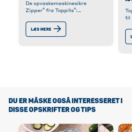
De opvaskemaskinesikre
®
®
Zipper
fra Toppits
:
To
Genanvendelig allrounder i
ti
køkkenet og i hverdagen.
fy
LÆS MERE
Alsidig, rivefast, lækagesikker
ge
og bæredygtig!
DU ER MÅSKE OGSÅ INTERESSERET I
DISSE OPSKRIFTER OG TIPS