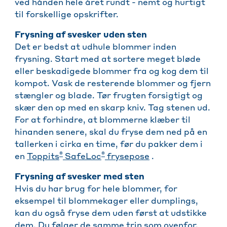
ved hånden hele året rundt - nemt og hurtigt
til forskellige opskrifter.
Frysning af svesker uden sten
Det er bedst at udhule blommer inden
frysning. Start med at sortere meget bløde
eller beskadigede blommer fra og kog dem til
kompot. Vask de resterende blommer og fjern
stængler og blade. Tør frugten forsigtigt og
skær den op med en skarp kniv. Tag stenen ud.
For at forhindre, at blommerne klæber til
hinanden senere, skal du fryse dem ned på en
tallerken i cirka en time, før du pakker dem i
®
®
en
Toppits
SafeLoc
frysepose
.
Frysning af svesker med sten
Hvis du har brug for hele blommer, for
eksempel til blommekager eller dumplings,
kan du også fryse dem uden først at udstikke
dem. Du følger de samme trin som ovenfor,