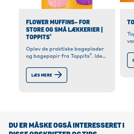
FLOWER MUFFINS– FOR
TO
STORE OG SMÅ LÆKKERIER |
To
®
TOPPITS
va
kl
Oplev de praktiske bageplader
®
en
og bagepapir fra Toppits
. Ideel
re
til ubesværet bagning uden at
klæbe og til perfekte resultater!
LÆS MERE
DU ER MÅSKE OGSÅ INTERESSERET I