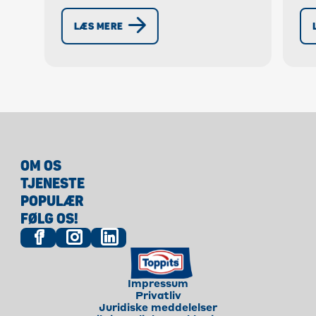
vi
er et øjenfang til påskebrunch.
gi
LÆS MERE
Opdag opskriften nu!
br
OM OS
TJENESTE
POPULÆR
FØLG OS!
Impressum
Privatliv
Juridiske meddelelser