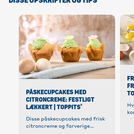
DISSE OPSKRIFTER OG TIPS
FR
FR
PÅSKECUPCAKES MED
TO
CITRONCREME: FESTLIGT
®
Hv
LÆKKERT | TOPPITS
ko
Disse påskecupcakes med frisk
æg
citroncreme og farverige
ha
dekorationer bages hurtigt og