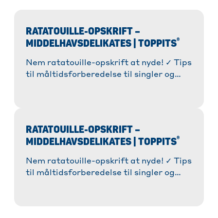
RATATOUILLE-OPSKRIFT –
®
MIDDELHAVSDELIKATES | TOPPITS
Nem ratatouille-opskrift at nyde! ✓ Tips
til måltidsforberedelse til singler og
familier ✓ Alsidige variationer (wrap,
salat) » Læs mere!
RATATOUILLE-OPSKRIFT –
®
MIDDELHAVSDELIKATES | TOPPITS
Nem ratatouille-opskrift at nyde! ✓ Tips
til måltidsforberedelse til singler og
familier ✓ Alsidige variationer (wrap,
salat) » Læs mere!