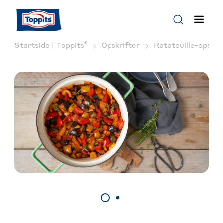
®
Startside | Toppits
Opskrifter
Ratatouille-opskri