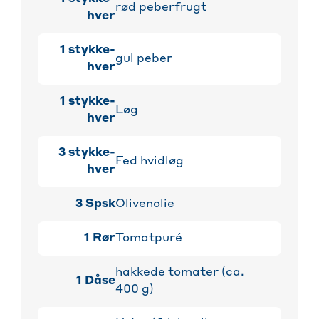
rød peberfrugt
hver
1
stykke-
gul peber
hver
1
stykke-
Løg
hver
3
stykke-
Fed hvidløg
hver
3
Spsk
Olivenolie
1
Rør
Tomatpuré
hakkede tomater (ca.
1
Dåse
400 g)