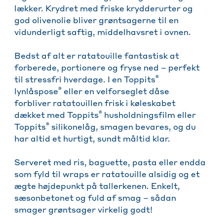
lækker. Krydret med friske krydderurter og
god olivenolie bliver grøntsagerne til en
vidunderligt saftig, middelhavsret i ovnen.
Bedst af alt er ratatouille fantastisk at
forberede, portionere og fryse ned – perfekt
®
til stressfri hverdage. I en Toppits
®
lynlåspose
eller en velforseglet dåse
forbliver ratatouillen frisk i køleskabet
®
dækket med Toppits
husholdningsfilm eller
®
Toppits
silikonelåg, smagen bevares, og du
har altid et hurtigt, sundt måltid klar.
Serveret med ris, baguette, pasta eller endda
som fyld til wraps er ratatouille alsidig og et
ægte højdepunkt på tallerkenen. Enkelt,
sæsonbetonet og fuld af smag – sådan
smager grøntsager virkelig godt!