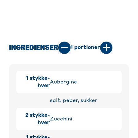
INGREDIENSER
1
portioner
1
stykke-
Aubergine
hver
salt, peber, sukker
2
stykke-
Zucchini
hver
1
stykke-