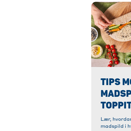
TIPS 
MADSPI
TOPPI
Lær, hvorda
madspild i 