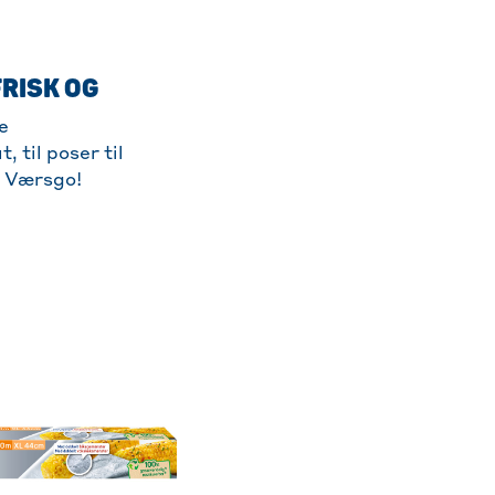
FRISK OG
e
, til poser til
r. Værsgo!