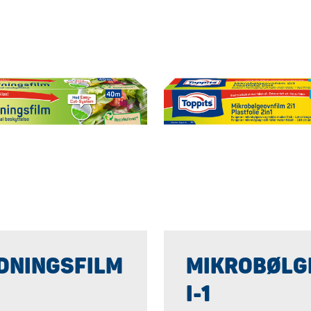
DNINGSFILM
MIKROBØLGE
I-1