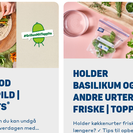
HOLDER
MOD
BASILIKUM O
LD |
ANDRE URTE
®
TS
FRISKE | TOP
n du kan undgå
Holder køkkenurter fris
hverdagen med
længere? ✓ Tips til opb