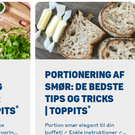
PORTIONERING AF
G
SMØR: DE BEDSTE
R
TIPS OG TRICKS
®
®
PITS
| TOPPITS
ke
Portion smør elegant til din
evaring
buffet! ✓ Enkle instruktioner ✓