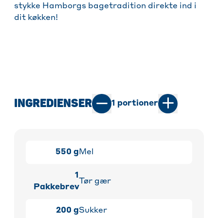
stykke Hamborgs bagetradition direkte ind i
dit køkken!
INGREDIENSER
1
portioner
550
g
Mel
1
Tør gær
Pakkebrev
200
g
Sukker