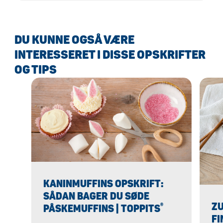
Mere!
DU KUNNE OGSÅ VÆRE
INTERESSERET I DISSE OPSKRIFTER
OG TIPS
KANINMUFFINS OPSKRIFT:
SÅDAN BAGER DU SØDE
ZU
®
PÅSKEMUFFINS | TOPPITS
FI