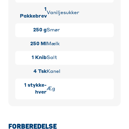
1
Vaniljesukker
Pakkebrev
250
g
Smør
250
Ml
Mælk
1
Knib
Salt
4
Tsk
Kanel
1
stykke-
Æg
hver
FORBEREDELSE