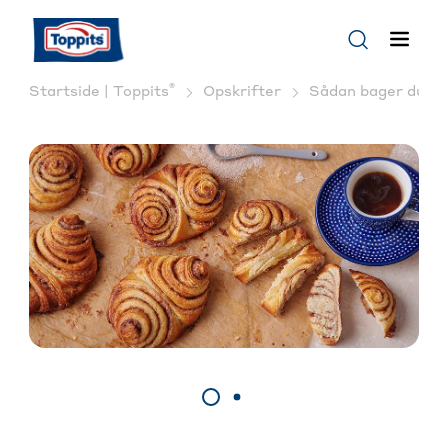
®
Startside | Toppits
Opskrifter
Sådan bager du Fr