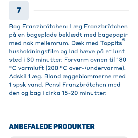
7
Bag Franzbrötchen: Læg Franzbrötchen
på en bageplade beklædt med bagepapir
®
med nok mellemrum. Dæk med Toppits
husholdningsfilm og lad hæve på et lunt
sted i 30 minutter. Forvarm ovnen til 180
°C varmluft (200 °C over-/undervarme).
Adskil 1 æg. Bland æggeblommerne med
1 spsk vand. Pensl Franzbrötchen med
den og bag i cirka 15-20 minutter.
ANBEFALEDE PRODUKTER