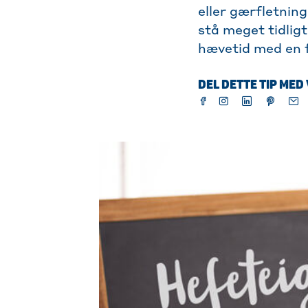
eller gærfletnin
stå meget tidlig
hævetid med en f
DEL DETTE TIP MED