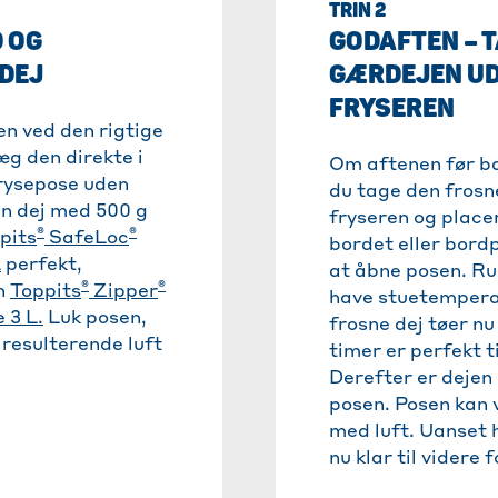
TRIN 2
 OG
GODAFTEN – 
DEJ
GÆRDEJEN UD
FRYSEREN
en ved den rigtige
læg den direkte i
Om aftenen før b
rysepose uden
du tage den frosn
en dej med 500 g
fryseren og place
®
®
pits
SafeLoc
bordet eller bord
L
perfekt,
at åbne posen. R
®
®
en
Toppits
Zipper
have stuetempera
 3 L.
Luk posen,
frosne dej tøer nu 
 resulterende luft
timer er perfekt ti
Derefter er dejen
posen. Posen kan 
med luft. Uanset 
nu klar til videre 