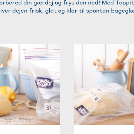
orbered din gærdej og frys den ned! Med
Toppi
iver dejen frisk, glat og klar til spontan bageglæ