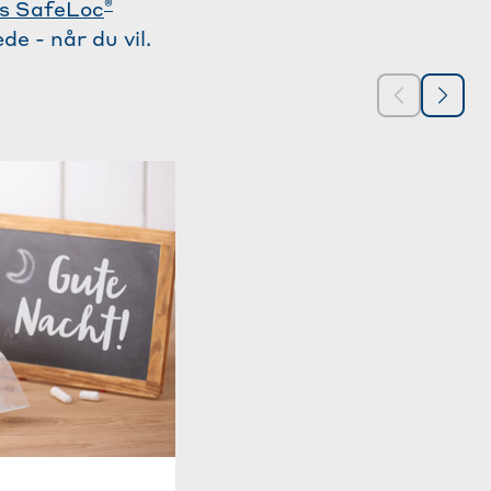
®
ts SafeLoc
de - når du vil.
TRIN 3
GODMORGEN – B
FÆRDIGLAVET GÆ