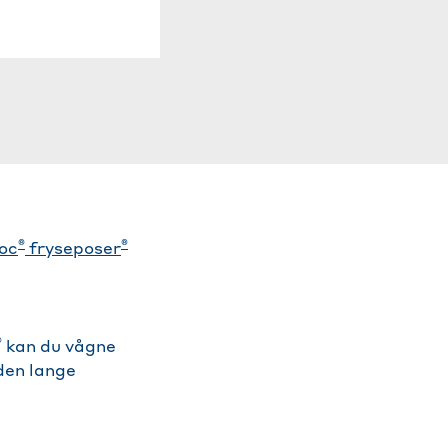
®
®
oc
fryseposer
®
kan du vågne
den lange