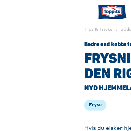
Tips & Tricks
Såda
Bedre end købte f
FRYSNI
DEN RI
NYD HJEMMEL
Fryse
Hvis du elsker h