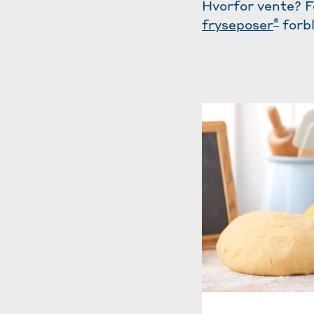
Hvorfor vente? F
®
fryseposer
forbl