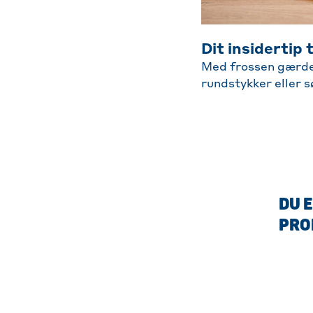
Dit insidertip
Med frossen gærde
rundstykker eller s
DU E
PRO