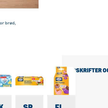
or brød,
SÅ INTERESSERET I DISSE OPSKRIFTER O
K
SP
FL