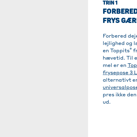
TRIN 1
FORBERED
FRYS GÆR
Forbered dej
lejlighed og 
®
en Toppits
f
hævetid. Til 
mel er en
Top
frysepose 3 
alternativt 
universalpose
pres ikke den
ud.