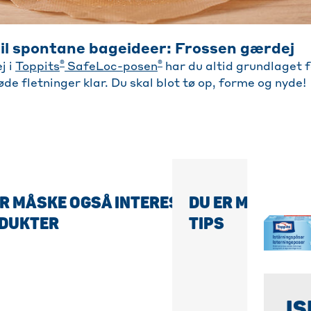
 til spontane bageideer: Frossen gærdej
®
®
j i
Toppits
SafeLoc-posen
har du altid grundlaget f
øde fletninger klar. Du skal blot tø op, forme og nyde!
R MÅSKE OGSÅ INTERESSERET I DISSE
DU ER MÅSKE OG
DUKTER
TIPS
IS