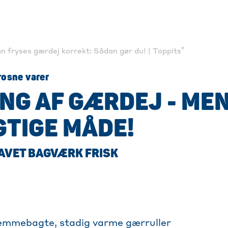
®
n fryses gærdej korrekt: Sådan gør du! | Toppits
rosne varer
NG AF GÆRDEJ - MEN
GTIGE MÅDE!
AVET BAGVÆRK FRISK
jemmebagte, stadig varme gærruller