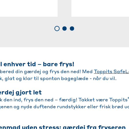
l enhver tid – bare frys!
bered din gærdej og frys den ned! Med
Toppits SafeL
k, glat og klar til spontan bageglæde - når du vil.
rdej gjort let
k den ind, frys den ned – færdig! Takket være Toppits
nen og nyde duftende rundstykker eller frisk brød u
mad uden stress: gærdej fra fryseren