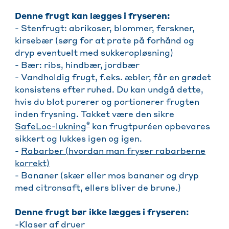
Denne frugt kan lægges i fryseren:
- Stenfrugt: abrikoser, blommer, ferskner,
kirsebær (sørg for at prate på forhånd og
dryp eventuelt med sukkeropløsning)
- Bær: ribs, hindbær, jordbær
- Vandholdig frugt, f.eks. æbler, får en grødet
konsistens efter ruhed. Du kan undgå dette,
hvis du blot purerer og portionerer frugten
inden frysning. Takket være den sikre
®
SafeLoc-lukning
kan frugtpuréen opbevares
sikkert og lukkes igen og igen.
-
Rabarber (hvordan man fryser rabarberne
korrekt)
- Bananer (skær eller mos bananer og dryp
med citronsaft, ellers bliver de brune.)
Denne frugt bør ikke lægges i fryseren:
-Klaser af druer