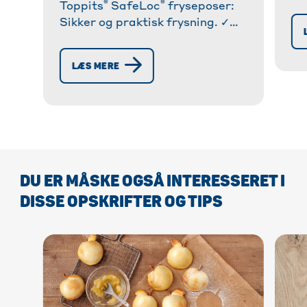
®
®
fy
Toppits
SafeLoc
fryseposer:
ge
Sikker og praktisk frysning. ✓
Rivefast ✓ Genlukkelig ✓
Fremstillet af 35 %
LÆS MERE
genbrugsrester. Oplev nu! » Få
mere at vide!
DU ER MÅSKE OGSÅ INTERESSERET I
DISSE OPSKRIFTER OG TIPS