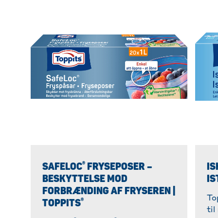
®
SAFELOC
FRYSEPOSER –
IS
BESKYTTELSE MOD
IS
FORBRÆNDING AF FRYSEREN |
To
®
TOPPITS
ti