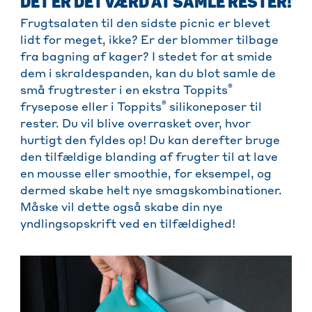
DET ER DET VÆRD AT SAMLE RESTER!
Frugtsalaten til den sidste picnic er blevet
lidt for meget, ikke? Er der blommer tilbage
fra bagning af kager? I stedet for at smide
dem i skraldespanden, kan du blot samle de
®
små frugtrester i en ekstra Toppits
®
frysepose eller i Toppits
silikoneposer til
rester. Du vil blive overrasket over, hvor
hurtigt den fyldes op! Du kan derefter bruge
den tilfældige blanding af frugter til at lave
en mousse eller smoothie, for eksempel, og
dermed skabe helt nye smagskombinationer.
Måske vil dette også skabe din nye
yndlingsopskrift ved en tilfældighed!