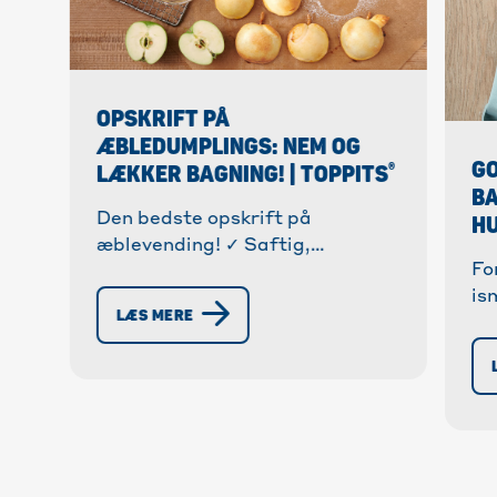
OPSKRIFT PÅ
ÆBLEDUMPLINGS: NEM OG
GO
®
LÆKKER BAGNING! | TOPPITS
BA
Den bedste opskrift på
HU
æblevending! ✓ Saftig,
Fo
smuldrende dej, frugtig fyldning
is
og nem tilberedning. ✓ Trin-for-
LÆS MERE
cr
trin instruktioner + tips. »
in
Opdag nu!
ti
pe